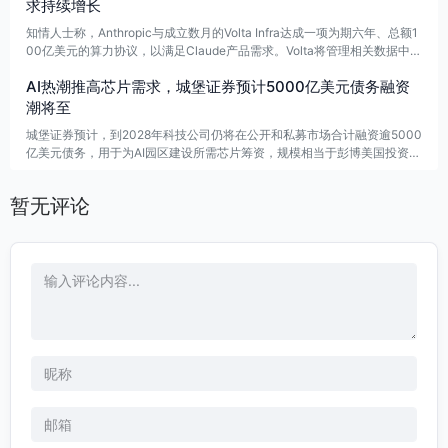
求持续增长
知情人士称，Anthropic与成立数月的Volta Infra达成一项为期六年、总额1
00亿美元的算力协议，以满足Claude产品需求。Volta将管理相关数据中
心，并与Bitdeer合作使用挪威设施；该公司由英伟达支持。
AI热潮推高芯片需求，城堡证券预计5000亿美元债务融资
潮将至
城堡证券预计，到2028年科技公司仍将在公开和私募市场合计融资逾5000
亿美元债务，用于为AI园区建设所需芯片筹资，规模相当于彭博美国投资级
债券指数总量的5%以上。相关债券期限多为3至5年，部分可能以144A私
募形式发行。
暂无评论