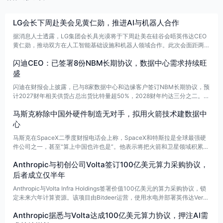
LG会长下周赴美会见黄仁勋，推进AI与机器人合作
据消息人士透露，LG集团会长具光谟将于下周赴美在硅谷会晤英伟达CEO
黄仁勋，推动双方在人工智能基础设施和机器人领域合作。此次会面距两人
6月初首尔会谈约两个月，黄仁勋当时已表示，英伟达将与LG在人形机器人
闪迪CEO：已签署8份NBM长期协议，数据中心需求持续旺
和下一代数据中心方面展开合作。
盛
闪迪在财报会上披露，已与8家数据中心和边缘客户签订NBM长期协议，预
计2027财年相关供货占总出货比特量超50%，2028财年约达三分之二。C
EO称，公司已从只能预判短期需求，转向锁定四年以上采购量和盈利模
马斯克称除中国外硬件制造无对手，拟用火箭技术建数据中
型，且部分大客户签约后迅速追加订单，反映数据中心需求强劲。
心
马斯克在SpaceX二季度财报电话会上称，SpaceX和特斯拉是全球最强硬
件公司之一，甚至“算上中国也许也是”。他表示将把火箭和卫星领域积累的
经验用于地面数据中心规模化建设，认为这能显著提升效率，并指出未来数
Anthropic与初创公司Volta签订100亿美元算力采购协议，
据中心对电力和冷却需求将远超预期。另透露已与英伟达沟通，预计明年可
获得其相当一部分GPU产能。
后者成立仅半年
Anthropic与Volta Infra Holdings签署价值100亿美元的算力采购协议，锁
定未来六年计算资源。该项目由Bitdeer运营，使用水电并部署英伟达Vera
Rubin芯片，提供133兆瓦算力，分两阶段交付，最迟2027年3月完成。Vol
Anthropic据悉与Volta达成100亿美元算力协议，押注AI需
ta还设立50亿美元融资计划，帮助客户支付高昂AI芯片成本。