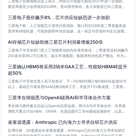
三星电子在财报电话会上表示，内存芯片短缺可能在2027年进一步加剧，
紧张局面至少会持续到2028年。受AI需求推动，各大实验室已向三星提供
中长期需求预测，促使公司更倾向服务长期合同客户，并提前部署产能、扩
三星电子股价飙升8%，芯片供应短缺恐进一步加剧
大供应，以避免行业“繁荣-衰退”循环。与此同时，AI带来的需求也推高了
三星半导体业务表现，二季度销售额创下历史新高。
三星电子称，人工智能芯片需求仍然强劲，预计到2026年第二季度服务器
需求将持续旺盛，可能加剧明年供应短缺。这一表态与市场对AI支出放缓的
担忧相反，也推动三星股价盘后上涨8%，SK海力士上涨3%。
AI存储芯片短缺助推三星芯片利润暴增逾250倍
三星电子半导体部门受人工智能带动的内存需求推动，二季度营业利润飙升
250多倍至89.2万亿韩元，超出市场预期；集团净利润也高于预估。作为全
球最大存储器制造商，其业绩被视为验证AI热潮能否支撑巨额投资与高估值
三星确认HBM5将采用2纳米GAA工艺，性能较HBM4E提升
的关键，投资者对相关商业合理性仍存疑。
超50%
三星电子半导体负责人具子铉表示，下一代HBM5预计较HBM4E提速50%
以上，基础芯片将采用GAA结构2纳米工艺，并提升TSV集成度。三星将延
续4纳米HBM4积累的经验，提前推进HBM5量产，同时拓展移动、AI、HP
三星李在镕据悉与OpenAI磋商AI和半导体合作方案
C、汽车电子和机器人等领域合作，强化半导体生态。
李在镕与奥特曼在旧金山OpenAI总部会面，商讨AI与半导体合作。外界推
测双方重点讨论HBM、DRAM、先进晶圆代工等AI基础设施协作，以及三
星全业务线引入生成式AI的转型方案。三星还将向全员开放ChatGPT和Co
崔泰源透露：Anthropic 已向海力士寻求自研芯片供应
dex。
彭博社称，SK集团会长崔泰源透露，Anthropic已向SK海力士寻求自研芯
片项目所需的存储芯片供应。此前外媒还称，Anthropic已启动AI芯片早期