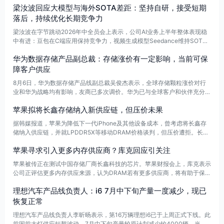
梁汝波回应大模型与海外SOTA差距：坚持自研，接受短期
落后，持续优化长期竞争力
梁汝波在字节跳动2026年中全员会上表示，公司AI业务上半年整体表现稳
中有进：豆包在C端应用保持竞争力，视频生成模型Seedance维持SOT
A。但在大语言模型方面，海外SOTA已拉开差距，字节仍将坚持自研，夯
华为数据存储产品副总裁：存储涨价有一定影响，当前可保
实基础能力，接受短期落后，着眼长期优化。这一判断也与张一鸣此前的表
态一致。
障客户供应
8月6日，华为数据存储产品线副总裁吴俊杰表示，全球存储颗粒涨价对行
业和华为战略均有影响，友商已多次调价。华为已与全球客户和伙伴充分、
透明沟通影响时点，并强调整体供货可保障。依托较大的全球采购规模、稳
苹果拟将长鑫存储纳入新供应链，但压价未果
定且多元化的上游供应链，华为已提前做了供应预测与保障。
据韩媒报道，苹果为降低下一代iPhone及其他设备成本，曾考虑将长鑫存
储纳入供应链，并就LPDDR5X等移动DRAM价格谈判，但压价遭拒。长鑫
存储报价据称高于或接近三星、SK海力士水平，令苹果降本计划受阻。
苹果寻求引入更多内存供应商？库克回应引关注
苹果被传正在测试中国存储厂商长鑫科技的芯片。苹果财报会上，库克表示
公司正评估更多内存供应来源，认为DRAM若有更多供应商，将有助于保障
供货，并可能改善定价条件。
理想汽车产品线负责人：i6 7月中下旬产量一度减少，现已
恢复正常
理想汽车产品线负责人李昕旸表示，第16万辆理想i6已于上周正式下线。此
前因前大灯供应短暂波动，7月中下旬产量较原计划减少约4000辆。当前