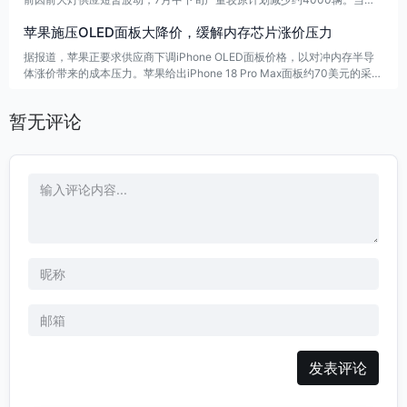
供应和整车生产已恢复正常，团队正与供应链伙伴加快追产，尽量不影响已
苹果施压OLED面板大降价，缓解内存芯片涨价压力
下单用户的交付时间。
据报道，苹果正要求供应商下调iPhone OLED面板价格，以对冲内存半导
体涨价带来的成本压力。苹果给出iPhone 18 Pro Max面板约70美元的采购
目标，行业预计三星显示和LG显示实际供货均价约66.5美元，较上一代下
降约20%。
暂无评论
发表评论