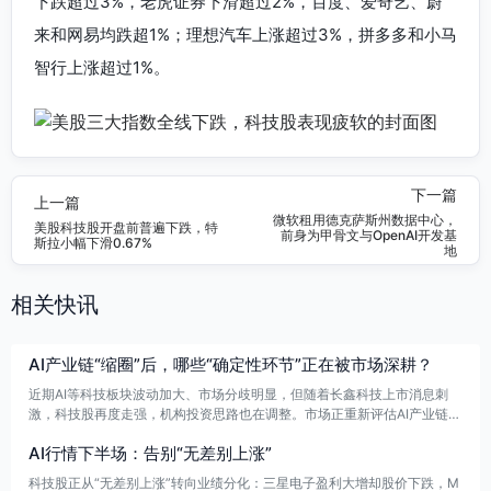
下跌超过3%，老虎证券下滑超过2%，百度、爱奇艺、蔚
来和网易均跌超1%；理想汽车上涨超过3%，拼多多和小马
智行上涨超过1%。
下一篇
上一篇
微软租用德克萨斯州数据中心，
美股科技股开盘前普遍下跌，特
前身为甲骨文与OpenAI开发基
斯拉小幅下滑0.67%
地
相关快讯
AI产业链“缩圈”后，哪些“确定性环节”正在被市场深耕？
近期AI等科技板块波动加大、市场分歧明显，但随着长鑫科技上市消息刺
激，科技股再度走强，机构投资思路也在调整。市场正重新评估AI产业链的
利润分配，关注点从算力需求和渗透率转向供给约束、技术壁垒和资本开支
AI行情下半场：告别“无差别上涨”
优势。机构认为，半导体设备行业在新AI叙事下迎来“涨价+出海”两条业绩
主线。
科技股正从“无差别上涨”转向业绩分化：三星电子盈利大增却股价下跌，M