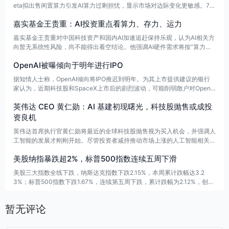
eta拟出售闲置算力引发AI算力过剩担忧，显示市场对边际变化更敏感。7月
中下旬美股财报季将检验个股成色，长期关键仍在AI商业化能否兑现、产业
嘉实基金王贵重：AI投资重点看算力、存力、运力
能否由融资驱动转向现金流驱动。
嘉实基金王贵重对中国科技资产和国内AI加速追赶保持乐观，认为AI相关方
向暂无系统性风险，尚不能得出看空结论。他强调AI硬件需求将按“算力先
行、存力跟进、运力后至”的节奏扩散，算力、存力和运力分别对应计算、
OpenAI被曝倾向于明年进行IPO
存储和传输能力提升。
据知情人士称，OpenAI倾向将IPO推迟到明年。为其上市提供建议的银行
家认为，近期科技股和SpaceX上市后的剧烈波动，可能削弱散户对OpenA
I股票的兴趣。OpenAI虽已秘密提交IPO S-1草案，但仍未决定上市时间，
英伟达 CEO 黄仁勋：AI 基建初现曙光，科技股抛售或成投
表示以私营公司身份推进部分事项或更容易。
资良机
英伟达首席执行官黄仁勋将最近的全球科技股抛售视为买入机会，并强调人
工智能的发展才刚刚开始。尽管投资者减持推动市场上涨的人工智能相关资
产，导致韩国综合股价指数大幅下跌，市场对该板块炒作过热感到担忧。与
美股纳指暴跌超2%，标普500指数连续五周下滑
此同时，英伟达与韩国SK海力士达成多年合作协议，共同研发新一代人工
智能专用存储芯片。黄仁勋认为，人工智能将彻底重塑多个经济领域，并改
美股三大指数全线下跌，纳斯达克指数下跌2.15%，本周累计跌幅达3.2
变人们的工作和生活方式。
3%；标普500指数下跌1.67%，连续第五周下跌，累计跌幅为2.12%，创下
自2022年以来最长连跌记录；道琼斯指数下跌1.72，本周累计跌幅为0.
9%。科技股普遍下滑，Meta和亚马逊均跌近4%，特斯拉、高通、博通、
暂无评论
谷歌、微软、英特尔和英伟达等公司股价均下跌超过2%。