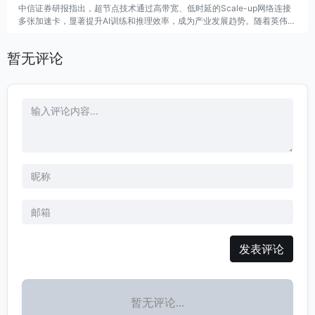
中信证券研报指出，超节点技术通过高带宽、低时延的Scale-up网络连接
多张加速卡，显著提升AI训练和推理效率，成为产业发展趋势。随着英伟达
等厂商推动超节点的效能和扩容，相关领域如GPU间交换芯片、液冷和柜
内电源将受益，预计到2028年增量市场空间分别达到1000亿、130亿和24
暂无评论
0亿美元。特别是交换芯片的国产替代机会值得关注，预计到2028年国产
市场将达到50亿美元。以太网方案成为主要技术方向，龙头企业收入约10
亿元，未来成长空间广阔，建议关注国内以太网交换芯片企业及光互联环节
的国产替代。
发表评论
暂无评论...