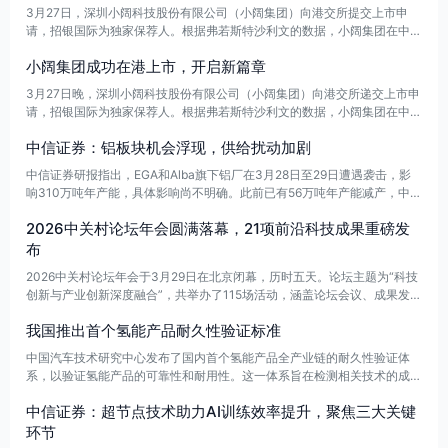
3月27日，深圳小阔科技股份有限公司（小阔集团）向港交所提交上市申
请，招银国际为独家保荐人。根据弗若斯特沙利文的数据，小阔集团在中国
口腔护理产品市场中排名第三，线上市场则位居第一。预计到2025年，公
小阔集团成功在港上市，开启新篇章
司营收将达到近25亿元人民币，同比增长82.5%，复合年增长率为51%。同
时，2025年经调整净利润预计为1.55亿元人民币，三年复合年增长率为7
3月27日晚，深圳小阔科技股份有限公司（小阔集团）向港交所递交上市申
0%。
请，招银国际为独家保荐人。根据弗若斯特沙利文的数据，小阔集团在中国
口腔护理产品市场中排名第三，线上市场第一。招股书显示，预计2025年
中信证券：铝板块机会浮现，供给扰动加剧
小阔集团营收将达到近25亿元人民币，同比增长82.5%，2023至2025年复
合年增长率为51%。同时，2025年经调整净利润预计为1.55亿元人民币，
中信证券研报指出，EGA和Alba旗下铝厂在3月28日至29日遭遇袭击，影
三年复合年增长率为70%。
响310万吨年产能，具体影响尚不明确。此前已有56万吨年产能减产，中东
地区的供给风险持续上升。同时，欧洲能源成本的上升也增加了扰动风险。
2026中关村论坛年会圆满落幕，21项前沿科技成果重磅发
尽管短期内存在供给扰动，中长期铝业的供需逻辑依然稳固，预计供给问题
可能推动铝价超预期上涨，投资铝板块的机会仍被看好。
布
2026中关村论坛年会于3月29日在北京闭幕，历时五天。论坛主题为“科技
创新与产业创新深度融合”，共举办了115场活动，涵盖论坛会议、成果发
布、技术交易、前沿大赛及配套活动。在闭幕当天的成果发布会上，发布了
我国推出首个氢能产品耐久性验证标准
21项前沿科技成果。
中国汽车技术研究中心发布了国内首个氢能产品全产业链的耐久性验证体
系，以验证氢能产品的可靠性和耐用性。这一体系旨在检测相关技术的成熟
度，推动氢能产业的发展。
中信证券：超节点技术助力AI训练效率提升，聚焦三大关键
环节