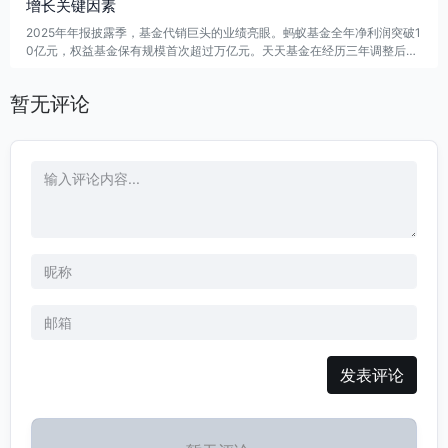
年首批试点以来，银行系股权投资正加速向硬科技和新质生产力倾斜，重塑
增长关键因素
科技金融服务格局。
2025年年报披露季，基金代销巨头的业绩亮眼。蚂蚁基金全年净利润突破1
0亿元，权益基金保有规模首次超过万亿元。天天基金在经历三年调整后，
业绩强势反转，基金销售额创历史新高。招商银行通过“长盈计划”吸引大量
客户，代理基金收入显著增长。这些业绩增长得益于资本市场回暖及代销机
暂无评论
构的战略调整和人工智能技术的应用，提升了客户服务能力。权益基金和指
数基金成为推动代销机构规模增长的关键因素。
发表评论