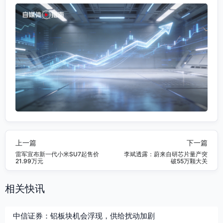
上一篇
下一篇
雷军宣布新一代小米SU7起售价
李斌透露：蔚来自研芯片量产突
21.99万元
破55万颗大关
相关快讯
中信证券：铝板块机会浮现，供给扰动加剧