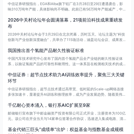
中信证券研报指出，EGA和Alba旗下铝厂在3月28日至29日遭遇袭击，影
响310万吨年产能，具体影响尚不明确。此前已有56万吨年产能减产，中东
地区的供给风险持续上升。同时，欧洲能源成本的上升也增加了扰动风险。
2026中关村论坛年会圆满落幕，21项前沿科技成果重磅发
尽管短期内存在供给扰动，中长期铝业的供需逻辑依然稳固，预计供给问题
可能推动铝价超预期上涨，投资铝板块的机会仍被看好。
布
2026中关村论坛年会于3月29日在北京闭幕，历时五天。论坛主题为“科技
创新与产业创新深度融合”，共举办了115场活动，涵盖论坛会议、成果发
布、技术交易、前沿大赛及配套活动。在闭幕当天的成果发布会上，发布了
我国推出首个氢能产品耐久性验证标准
21项前沿科技成果。
中国汽车技术研究中心发布了国内首个氢能产品全产业链的耐久性验证体
系，以验证氢能产品的可靠性和耐用性。这一体系旨在检测相关技术的成熟
度，推动氢能产业的发展。
中信证券：超节点技术助力AI训练效率提升，聚焦三大关键
环节
中信证券研报指出，超节点技术通过高带宽、低时延的Scale-up网络连接
多张加速卡，显著提升AI训练和推理效率，成为产业发展趋势。随着英伟达
等厂商推动超节点的效能和扩容，相关领域如GPU间交换芯片、液冷和柜
千亿耐心资本涌入，银行系AIC扩展至9家
内电源将受益，预计到2028年增量市场空间分别达到1000亿、130亿和24
0亿美元。特别是交换芯片的国产替代机会值得关注，预计到2028年国产
邮储银行宣布旗下中邮金融资产投资有限公司正式开业，注册资本为100亿
市场将达到50亿美元。以太网方案成为主要技术方向，龙头企业收入约10
元。该公司在开业当天与14家单位签署合作协议，迅速进入集成电路、清
亿元，未来成长空间广阔，建议关注国内以太网交换芯片企业及光互联环节
洁能源和先进制造等科技创新领域。至此，国有六大行的金融资产投资公司
的国产替代。
基金代销三巨头“成绩单”出炉：权益基金与指数基金成规模
全部成立，银行系AIC总数增至9家，注册资本总计达到1485亿元。自2017