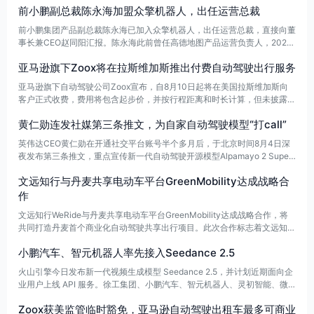
前小鹏副总裁陈永海加盟众擎机器人，出任运营总裁
前小鹏集团产品副总裁陈永海已加入众擎机器人，出任运营总裁，直接向董
事长兼CEO赵同阳汇报。陈永海此前曾任高德地图产品运营负责人，2022
年加入小鹏，后负责产品中心相关工作。
亚马逊旗下Zoox将在拉斯维加斯推出付费自动驾驶出行服务
亚马逊旗下自动驾驶公司Zoox宣布，自8月10日起将在美国拉斯维加斯向
客户正式收费，费用将包含起步价，并按行程距离和时长计算，但未披露更
多细节。此前，Zoox已获NHTSA临时豁免，可在两年内每年最多商业部署
黄仁勋连发社媒第三条推文，为自家自动驾驶模型“打call”
2500辆自动驾驶出租车。
英伟达CEO黄仁勋在开通社交平台账号半个多月后，于北京时间8月4日深
夜发布第三条推文，重点宣传新一代自动驾驶开源模型Alpamayo 2 Supe
r，并称AI下一波浪潮将属于机器人，且这一浪潮将从自动驾驶开始。
文远知行与丹麦共享电动车平台GreenMobility达成战略合
作
文远知行WeRide与丹麦共享电动车平台GreenMobility达成战略合作，将
共同打造丹麦首个商业化自动驾驶共享出行项目。此次合作标志着文远知行
首次进入北欧市场，也使其成为首家布局北欧的中国Robotaxi企业。
小鹏汽车、智元机器人率先接入Seedance 2.5
火山引擎今日发布新一代视频生成模型 Seedance 2.5，并计划近期面向企
业用户上线 API 服务。徐工集团、小鹏汽车、智元机器人、灵初智能、微
分智飞、穹彻智能、Xspark AI（无界智航）等多家企业已达成合作意向，
Zoox获美监管临时豁免，亚马逊自动驾驶出租车最多可商业
将率先接入该模型。