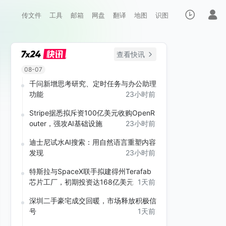
传文件
工具
邮箱
网盘
翻译
地图
识图
查看快讯
08-07
千问新增思考研究、定时任务与办公助理
功能
23小时前
Stripe据悉拟斥资100亿美元收购OpenR
outer，强攻AI基础设施
23小时前
迪士尼试水AI搜索：用自然语言重塑内容
发现
23小时前
特斯拉与SpaceX联手拟建得州Terafab
芯片工厂，初期投资达168亿美元
1天前
深圳二手豪宅成交回暖，市场释放积极信
号
1天前