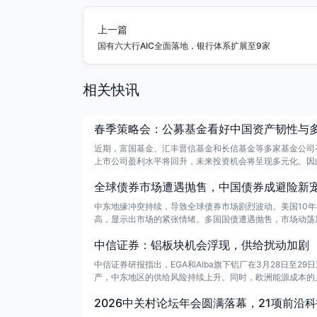
上一篇
国有六大行AIC全面落地，银行体系扩展至9家
相关快讯
春季策略会：公募基金看好中国资产韧性与
近期，富国基金、汇丰晋信基金和长信基金等多家基金公司
上市公司盈利水平将回升，未来投资机会将呈现多元化。因
全球债券市场遭遇抛售，中国债券成避险新
中东地缘冲突持续，导致全球债券市场剧烈波动。美国10
高，显示出市场的紧张情绪。多国国债遭遇抛售，市场动荡
中信证券：铝板块机会浮现，供给扰动加剧
中信证券研报指出，EGA和Alba旗下铝厂在3月28日至2
产，中东地区的供给风险持续上升。同时，欧洲能源成本的
固，预计供给问题可能推动铝价超预期上涨，投资铝板块的
2026中关村论坛年会圆满落幕，21项前沿