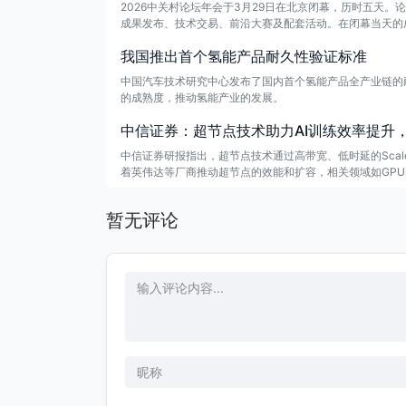
2026中关村论坛年会于3月29日在北京闭幕，历时五天。
成果发布、技术交易、前沿大赛及配套活动。在闭幕当天的
我国推出首个氢能产品耐久性验证标准
中国汽车技术研究中心发布了国内首个氢能产品全产业链的
的成熟度，推动氢能产业的发展。
中信证券：超节点技术助力AI训练效率提升
中信证券研报指出，超节点技术通过高带宽、低时延的Scal
着英伟达等厂商推动超节点的效能和扩容，相关领域如GPU
0亿、130亿和240亿美元。特别是交换芯片的国产替代机
方向，龙头企业收入约10亿元，未来成长空间广阔，建议
暂无评论