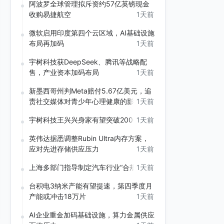
阿波罗全球管理拟斥资约57亿英镑现金
收购易捷航空
1天前
微软启用印度第四个云区域，AI基础设施
布局再加码
1天前
宇树科技获DeepSeek、腾讯等战略配
售，产业资本加码布局
1天前
新墨西哥州判Meta赔付5.67亿美元，追
责社交媒体对青少年心理健康的影响
1天前
宇树科技王兴兴身家有望突破200亿元
1天前
英伟达据悉调整Rubin Ultra内存方案，
应对先进存储供应压力
1天前
上海多部门指导制定汽车行业“合规公约”
1天前
台积电3纳米产能有望提速，第四季度月
产能或冲击18万片
1天前
AI企业重金加码基础设施，算力金属供应