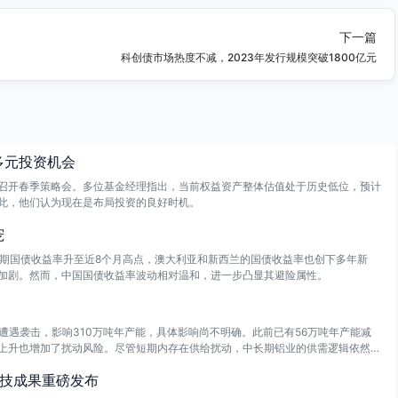
下一篇
科创债市场热度不减，2023年发行规模突破1800亿元
多元投资机会
召开春季策略会。多位基金经理指出，当前权益资产整体估值处于历史低位，预计
此，他们认为现在是布局投资的良好时机。
宠
年期国债收益率升至近8个月高点，澳大利亚和新西兰的国债收益率也创下多年新
加剧。然而，中国国债收益率波动相对温和，进一步凸显其避险属性。
9日遭遇袭击，影响310万吨年产能，具体影响尚不明确。此前已有56万吨年产能减
上升也增加了扰动风险。尽管短期内存在供给扰动，中长期铝业的供需逻辑依然稳
机会仍被看好。
科技成果重磅发布