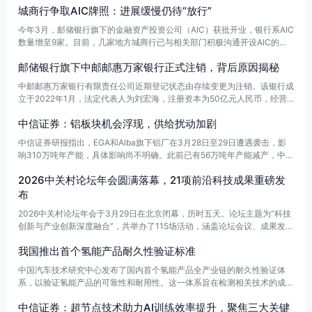
城商行争取AIC牌照：进展缓慢仍待“放行”
今年3月，邮储银行旗下的金融资产投资公司（AIC）获批开业，银行系AIC
数量增至9家。目前，几家地方城商行已与相关部门积极沟通开设AIC的事
宜，但尚未取得实质进展。知情人士表示，地方政府对本地银行开设AIC表
邮储银行旗下中邮邮惠万家银行正式注销，背后原因揭秘
现出较高热情，但目前的沟通结果显示，AIC的扩容将主要限于国有和股份
制银行层面，城商行的纳入尚需观察股份行AIC的运营情况后再做决定。
中邮邮惠万家银行有限责任公司近期登记状态由存续变更为注销。该银行成
立于2022年1月，法定代表人为刘宏海，注册资本为50亿元人民币，经营
范围包括电子票据承兑与贴现、金融债券发行及银行卡业务等。该公司由中
中信证券：铝板块机会浮现，供给扰动加剧
国邮政储蓄银行股份有限公司全资持股。
中信证券研报指出，EGA和Alba旗下铝厂在3月28日至29日遭遇袭击，影
响310万吨年产能，具体影响尚不明确。此前已有56万吨年产能减产，中东
地区的供给风险持续上升。同时，欧洲能源成本的上升也增加了扰动风险。
2026中关村论坛年会圆满落幕，21项前沿科技成果重磅发
尽管短期内存在供给扰动，中长期铝业的供需逻辑依然稳固，预计供给问题
可能推动铝价超预期上涨，投资铝板块的机会仍被看好。
布
2026中关村论坛年会于3月29日在北京闭幕，历时五天。论坛主题为“科技
创新与产业创新深度融合”，共举办了115场活动，涵盖论坛会议、成果发
布、技术交易、前沿大赛及配套活动。在闭幕当天的成果发布会上，发布了
我国推出首个氢能产品耐久性验证标准
21项前沿科技成果。
中国汽车技术研究中心发布了国内首个氢能产品全产业链的耐久性验证体
系，以验证氢能产品的可靠性和耐用性。这一体系旨在检测相关技术的成熟
度，推动氢能产业的发展。
中信证券：超节点技术助力AI训练效率提升，聚焦三大关键