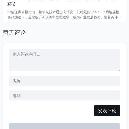
环节
中信证券研报指出，超节点技术通过高带宽、低时延的Scale-up网络连接
多张加速卡，显著提升AI训练和推理效率，成为产业发展趋势。随着英伟达
等厂商推动超节点的效能和扩容，相关领域如GPU间交换芯片、液冷和柜
内电源将受益，预计到2028年增量市场空间分别达到1000亿、130亿和24
暂无评论
0亿美元。特别是交换芯片的国产替代机会值得关注，预计到2028年国产
市场将达到50亿美元。以太网方案成为主要技术方向，龙头企业收入约10
亿元，未来成长空间广阔，建议关注国内以太网交换芯片企业及光互联环节
的国产替代。
发表评论